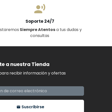
record_voice_over
Soporte 24/7
Estaremos
Siempre Atentos
a tus dudas y
consultas
te a nuestra Tienda
para recibir información y ofertas
Suscribirse
email