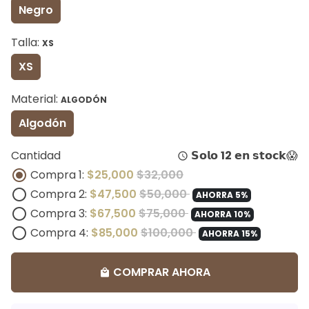
Negro
Talla:
XS
XS
Material:
ALGODÓN
Algodón
Cantidad
𝗦𝗼𝗹𝗼
12
𝗲𝗻 𝘀𝘁𝗼𝗰𝗸😱
query_builder
Compra 1:
$25,000
$32,000
Compra 2:
$47,500
$50,000
AHORRA 5%
Compra 3:
$67,500
$75,000
AHORRA 10%
Compra 4:
$85,000
$100,000
AHORRA 15%
COMPRAR AHORA
local_mall