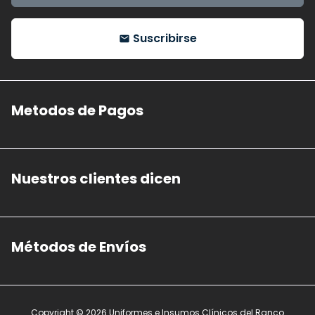
Suscribirse
email
Metodos de Pagos
Nuestros clientes dicen
Métodos de Envíos
Copyright © 2026
Uniformes e Insumos Clínicos del Ranco