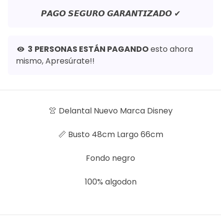
𝙋𝘼𝙂𝙊 𝙎𝙀𝙂𝙐𝙍𝙊 𝙂𝘼𝙍𝘼𝙉𝙏𝙄𝙕𝘼𝘿𝙊 ✔
3
PERSONAS ESTÁN PAGANDO
esto ahora
visibility
mismo, Apresúrate!!
👚 Delantal Nuevo Marca Disney
📏 Busto 48cm Largo 66cm
Fondo negro
100% algodon