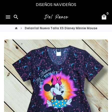
Ir
ENVÍOS A TODO CHILE
DISEÑOS NAVIDEÑOS
directamente
0
al
menu
search
local_mall
contenido
Delantal Nuevo Talla XS Disney Minnie Mouse
home
keyboard_arrow_right