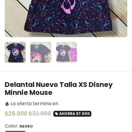
Delantal Nuevo Talla XS Disney
Minnie Mouse
La oferta termina en
local_fire_department
$25.000
$32.000
AHORRA
$7.000
local_offer
Color:
NEGRO